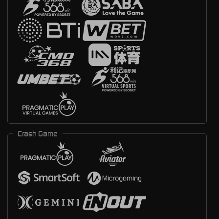
Crash Game