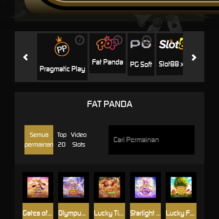
i
i
i
i
i
Facha
Fat Panda
Slot88 x PP
PG Soft
Pragmatic Play
FAT PANDA
Semua
Top
Video
permainan
20
Slots
Gates of Olympus POP
Olympus Wins
Lucky Tiger 1000
Starlight Wins
Lucky Fortune Tree