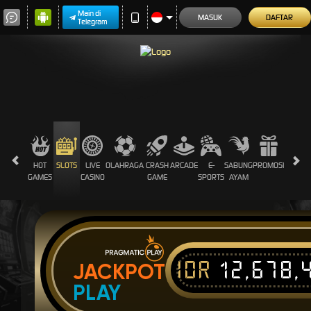
Main di
MASUK
DAFTAR
Telegram
HOT
SLOTS
LIVE
OLAHRAGA
CRASH
ARCADE
E-
SABUNG
PROMOSI
GAMES
CASINO
GAME
SPORTS
AYAM
IDR
12,678,
JACKPOT
PLAY