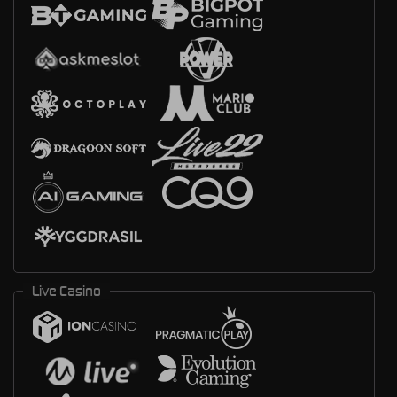
Live Casino