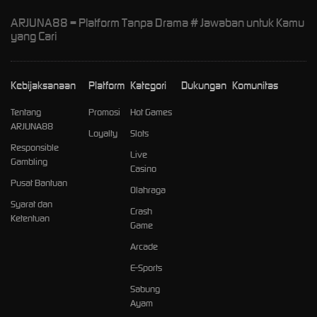
ARJUNA88 = Platform Tanpa Drama # Jawaban untuk Kamu
yang Cari
Kebijaksanaan
Platform
Kategori
Dukungan
Komunitas
Tentang
Promosi
Hot Games
ARJUNA88
Loyalty
Slots
Responsible
Live
Gambling
Casino
Pusat Bantuan
Olahraga
Syarat dan
Crash
Ketentuan
Game
Arcade
E-Sports
Sabung
Ayam