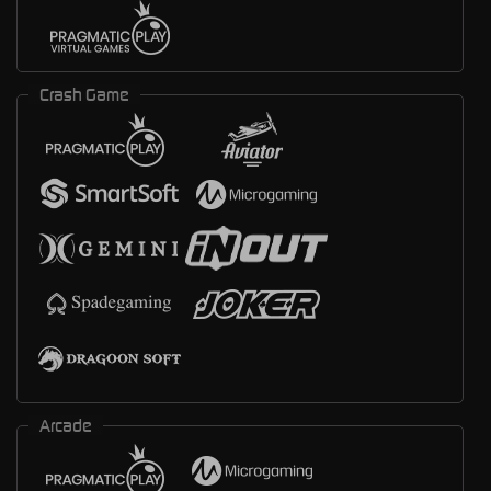
Crash Game
Arcade