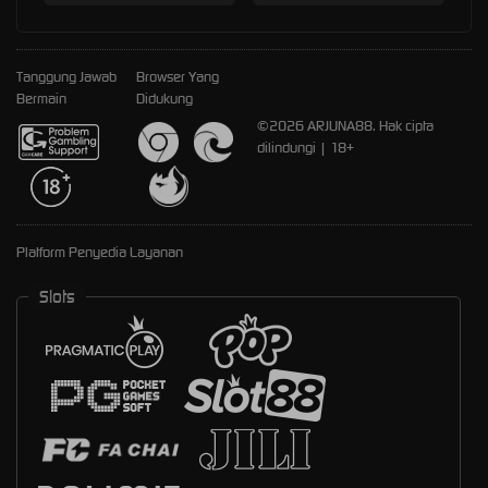
Tanggung Jawab
Browser Yang
Bermain
Didukung
©2026 ARJUNA88. Hak cipta
dilindungi | 18+
Platform Penyedia Layanan
Slots