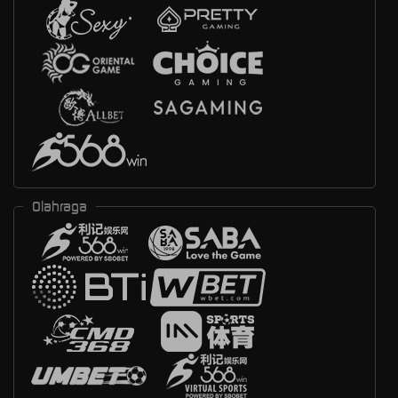
Olahraga