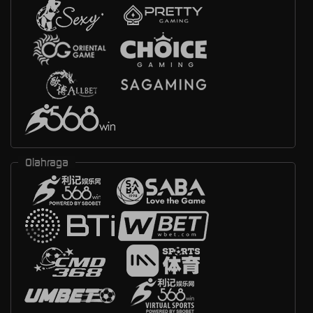
Olahraga