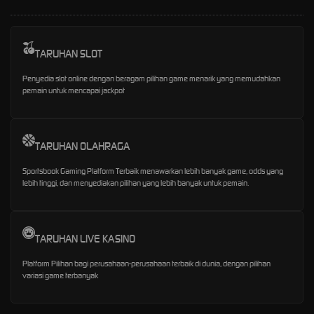
TARUHAN SLOT
Penyedia slot online dengan beragam pilihan game menarik yang memudahkan
pemain untuk mencapai jackpot
TARUHAN OLAHRAGA
Sportsbook Gaming Platform Terbaik menawarkan lebih banyak game, odds yang
lebih tinggi, dan menyediakan pilihan yang lebih banyak untuk pemain.
TARUHAN LIVE KASINO
Platform Pilihan bagi perusahaan-perusahaan terbaik di dunia, dengan pilihan
variasi game terbanyak